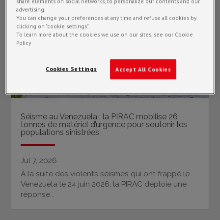
share elements on social networks, to personalize our contents and our
advertising.
You can change your preferences at any time and refuse all cookies by
clicking on "cookie settings".
To learn more about the cookies we use on our sites, see our Cookie
Policy
Cookies Settings
Accept All Cookies
Séisme au Venezuela : la PIRAC mobilise 26
tonnes de matériel d’urgence pour soutenir les
populations sinistrées
Jul 7, 2026
À la suite des violents séismes qui ont frappé le
Venezuela le 24 juin 2026, la PIRAC déploie une
réponse...