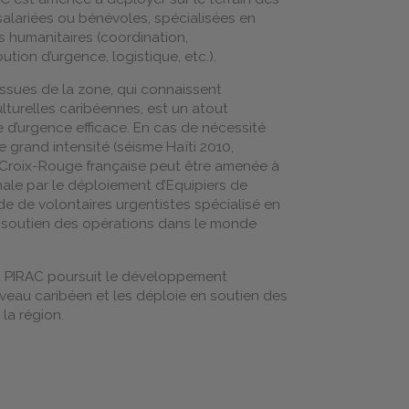
salariées ou bénévoles, spécialisées en
 humanitaires (coordination,
ution d’urgence, logistique, etc.).
ssues de la zone, qui connaissent
ulturelles caribéennes, est un atout
 d’urgence efficace. En cas de nécessité
 grand intensité (séisme Haïti 2010,
a Croix-Rouge française peut être amenée à
nale par le déploiement d’Equipiers de
de de volontaires urgentistes spécialisé en
 soutien des opérations dans le monde
la PIRAC poursuit le développement
iveau caribéen et les déploie en soutien des
la région.