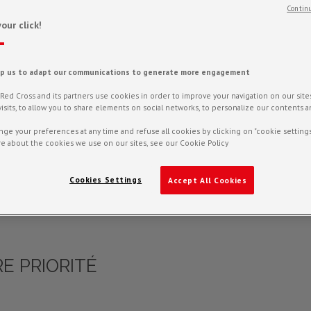
Continu
our click!
lp us to adapt our communications to generate more engagement
ed Cross and its partners use cookies in order to improve your navigation on our sites,
f visits, to allow you to share elements on social networks, to personalize our contents 
ge your preferences at any time and refuse all cookies by clicking on "cookie settings
e about the cookies we use on our sites, see our Cookie Policy
Cookies Settings
Accept All Cookies
E PRIORITÉ