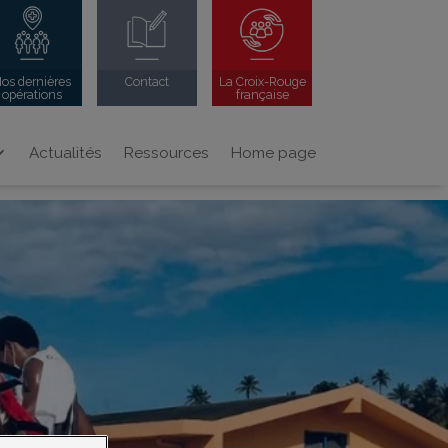
os dernières
Contact
La Croix-Rouge
opérations
française
Actualités
Ressources
Home page