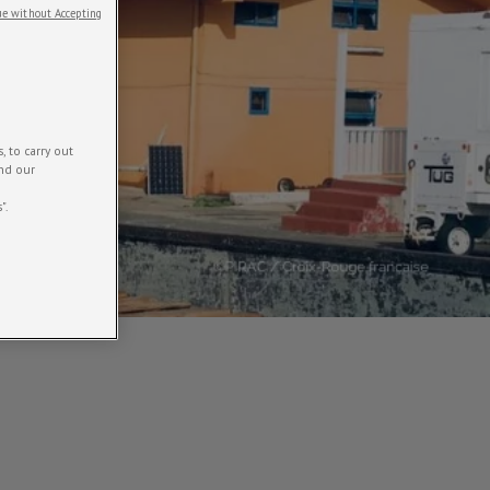
e without Accepting
 to carry out
and our
".