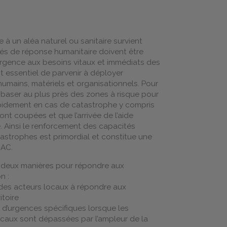
 à un aléa naturel ou sanitaire survient
és de réponse humanitaire doivent être
urgence aux besoins vitaux et immédiats des
st essentiel de parvenir à déployer
mains, matériels et organisationnels. Pour
e baser au plus près des zones à risque pour
apidement en cas de catastrophe y compris
ont coupées et que l’arrivée de l’aide
e. Ainsi le renforcement des capacités
astrophes est primordial et constitue une
RAC.
de deux manières pour répondre aux
n :
 des acteurs locaux à répondre aux
itoire
d’urgences spécifiques lorsque les
caux sont dépassées par l’ampleur de la