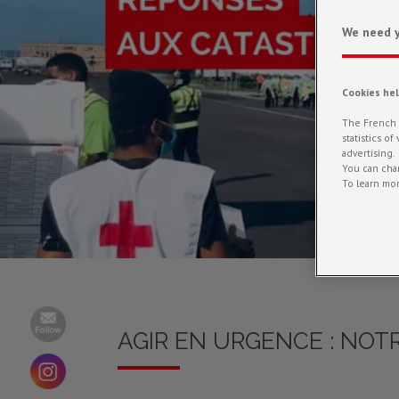
We need y
Cookies he
The French R
statistics o
advertising.
You can chan
To learn mor
AGIR EN URGENCE : NOTR