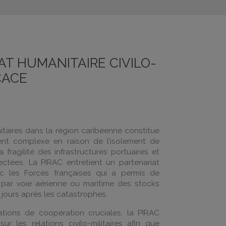
T HUMANITAIRE CIVILO-
CACE
taires dans la région caribéenne constitue
ent complexe en raison de l’isolement de
la fragilité des infrastructures portuaires et
fectées. La PIRAC entretient un partenariat
ec les Forces françaises qui a permis de
 par voie aérienne ou maritime des stocks
 jours après les catastrophes.
ations de coopération cruciales, la PIRAC
ur les relations civilo-militaires afin que