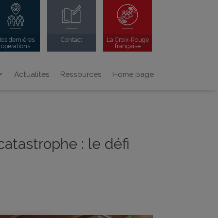
os dernières
Contact
La Croix-Rouge
opérations
française
Actualités
Ressources
Home page
atastrophe : le défi