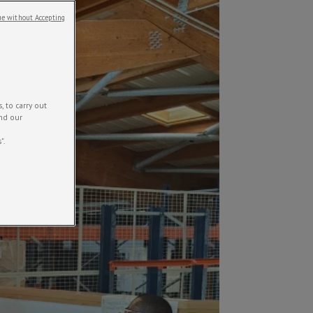
e without Accepting
 to carry out
and our
".