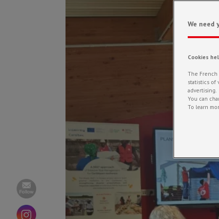
We need y
Cookies he
The French R
statistics o
advertising.
You can chan
To learn mor