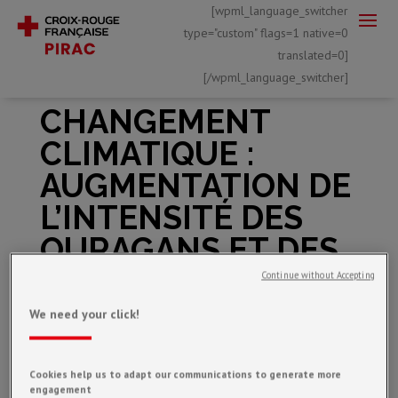
[wpml_language_switcher
type="custom" flags=1 native=0
translated=0]
[/wpml_language_switcher]
CHANGEMENT
CLIMATIQUE :
AUGMENTATION DE
L’INTENSITÉ DES
OURAGANS ET DES
TEMPÊTES
Continue without Accepting
TROPICALES
We need your click!
Cookies help us to adapt our communications to generate more
Oct 1, 2022
engagement