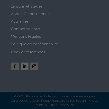
Emplois et stages
Appels à consultance
Actualités
Contactez-nous
Mentions légales
Politique de confidentialité
Cookie Preferences
PIRAC | Plateforme d’Intervention Régionale Amériques
Caraïbes de la Croix-Rouge Française 41 rue Bébian – 97110
Pointe-à-Pitre-Guadeloupe