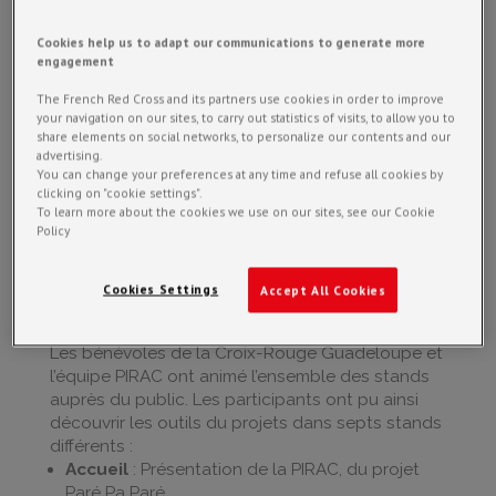
dans la Caraïbe.
Cookies help us to adapt our communications to generate more
engagement
Paré pa Paré : tous résilients face aux
risques naturels !
The French Red Cross and its partners use cookies in order to improve
your navigation on our sites, to carry out statistics of visits, to allow you to
share elements on social networks, to personalize our contents and our
Le 12 octobre 2022, une centaine de personnes
advertising.
ont participé à une demie journée de
You can change your preferences at any time and refuse all cookies by
clicking on "cookie settings".
sensibilisation aux risques naturels et aux
To learn more about the cookies we use on our sites, see our Cookie
moyens de protection associées. En tout, ce
Policy
sont 4 classes d’élèves de sixième, des
enseignants, chefs d’établissements et
inspecteurs de l’éducation nationale qui ont
Cookies Settings
Accept All Cookies
répondu présents.
Les bénévoles de la Croix-Rouge Guadeloupe et
l’équipe PIRAC ont animé l’ensemble des stands
auprès du public. Les participants ont pu ainsi
découvrir les outils du projets dans septs stands
différents :
Accueil
: Présentation de la PIRAC, du projet
Paré Pa Paré