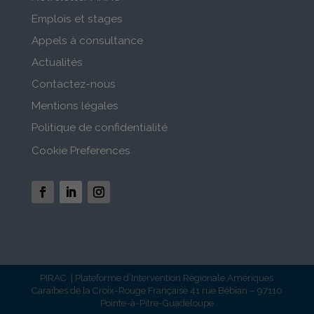
Emplois et stages
Appels à consultance
Actualités
Contactez-nous
Mentions légales
Politique de confidentialité
Cookie Preferences
PIRAC | Plateforme d’Intervention Régionale Amériques
Caraïbes de la Croix-Rouge Française 41 rue Bébian – 97110
Pointe-à-Pitre-Guadeloupe