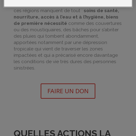
détruites ou endommagées. Les populations de
ces régions manquent de tout :
soins de santé,
nourriture, accès à l’eau et à l’hygiène, biens
de première nécessité
comme des couvertures
ou des moustiquaires, des bâches pour s’abriter
des pluies qui tombent abondamment,
apportées notamment par une dépression
tropicale qui vient de traverser les zones
impactées et qui a précarisé encore davantage
les conditions de vie très dures des personnes
sinistrées.
FAIRE UN DON
QUELLES ACTIONS LA