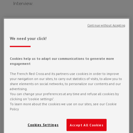
Interview.
Continue without Accepting
QUELS SONT LES
We need your click!
BESOINS PRIORITAIRES
DE LA POPULATION
Cookies help us to adapt our communications to generate more
APRÈS UNE TELLE
engagement
CATASTROPHE ?
The French Red Cross and its partners use cookies in order to improve
your navigation on our sites, to carry out statistics of visits, to allow you to
Le séisme a affecté une large portion de la
share elements on social networks, to personalize our contents and our
péninsule Sud-Ouest d’Haïti. Le bilan humain,
advertising.
encore provisoire, est très lourd avec
plus de
You can change your preferences at any time and refuse all cookies by
clicking on "cookie settings".
2000 morts, des milliers de blessés et un
To learn more about the cookies we use on our sites, see our Cookie
demi-million de personnes plongées dans une
Policy
grande vulnérabilité
. Les destructions sont
massives, aussi bien sur les infrastructures
publiques, hôpitaux, écoles, routes, que sur les
Cookies Settings
Accept All Cookies
habitations. Près de 150 000 maisons sont