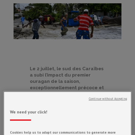
Le 2 juillet, le sud des Caraïbes
a subi l’impact du premier
ouragan de la saison,
exceptionnellement précoce et
puissant. Relevé en catégorie 5,
Continue without Accepting
il est considéré comme «
potentiellement
We need your click!
catastrophique » par le Centre
national américain des
ouragans (NHC) avec des vents
allant jusqu’à 270 km/h. Afin de
Cookies help us to adapt our communications to generate more