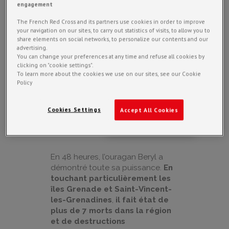
engagement
venir rapidement en aide aux
populations touchées par la
The French Red Cross and its partners use cookies in order to improve
catastrophe, la Croix-Rouge
your navigation on our sites, to carry out statistics of visits, to allow you to
française a lancé, le 4 juillet, un
share elements on social networks, to personalize our contents and our
advertising.
appel à dons. Trois semaines
You can change your preferences at any time and refuse all cookies by
après la catastrophe, les
clicking on "cookie settings".
équipes sont toujours sur le
To learn more about the cookies we use on our sites, see our Cookie
front.
Policy
Cookies Settings
Accept All Cookies
FAIRE UN DON
En 48 heures, l’ouragan Beryl a
démontré toute sa puissance.
En
touchant particulièrement les
îles Grenade et Saint-Vincent-
les-Grenadines
,
il fait état de
plus de 7 morts dans la région
et de destructions