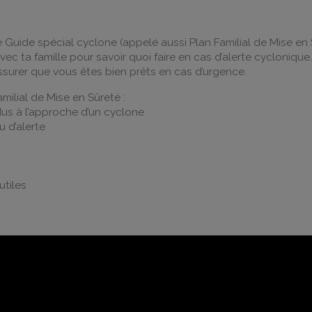
 Guide spécial cyclone (appelé aussi Plan Familial de Mise en 
vec ta famille pour savoir quoi faire en cas d’alerte cyclonique.
assurer que vous êtes bien prêts en cas d’urgence.
amilial de Mise en Sûreté :
s à l’approche d’un cyclone
u d’alerte
utiles