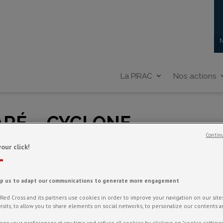
N
La PIRAC
Nos actions
ARÉ – CYCLONE
Continu
our click!
lp us to adapt our communications to generate more engagement
ed Cross and its partners use cookies in order to improve your navigation on our sites,
f visits, to allow you to share elements on social networks, to personalize our contents 
ge your preferences at any time and refuse all cookies by clicking on "cookie settings