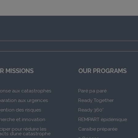
R MISSIONS
OUR PROGRAMS
onse aux catastrophes
Paré pa paré
paration aux urgences
Ready Together
ention des risques
Ready 360°
herche et innovation
REMPART épidémique
ciper pour réduire les
Caraïbe préparée
acts d’une catastrophe