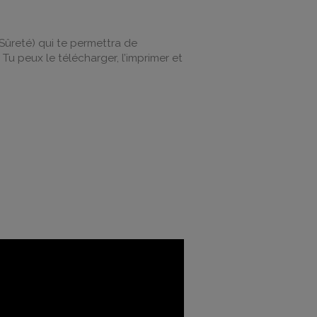
Sûreté) qui te permettra de
 Tu peux le télécharger, l’imprimer et