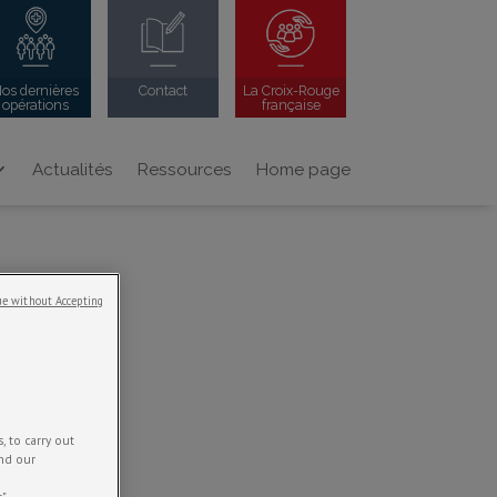
os dernières
Contact
La Croix-Rouge
opérations
française
Actualités
Ressources
Home page
e without Accepting
 to carry out
and our
".