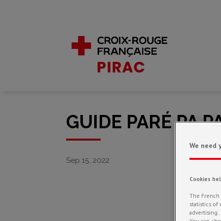
GUIDE PARÉ PA P
We need y
Sep 15, 2022
Cookies he
The French R
statistics o
advertising.
You can chan