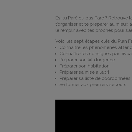
Es-tu Paré ou pas Paré ? Retrouve le
t’organiser et te préparer au mieux a
le remplir avec tes proches pour s’
Voici les sept étapes clés du Plan F
Connaître les phénomènes attendu
Connaître les consignes par nivea
Préparer son kit d’urgence
Préparer son habitation
Préparer sa mise à l’abri
Préparer sa liste de coordonnées 
Se former aux premiers secours