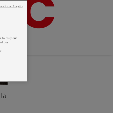
e without Accepting
 to carry out
and our
".
 la