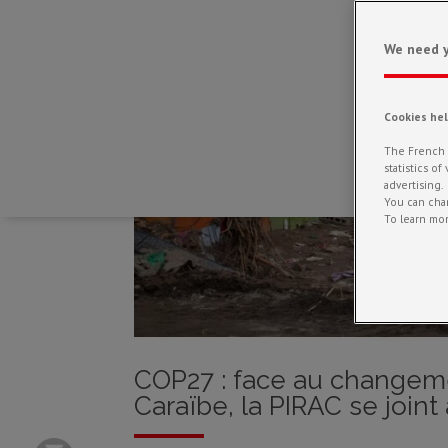
We need y
Cookies he
The French R
statistics o
advertising.
You can chan
To learn mor
COP27 : face au changeme
Caraïbe, la PIRAC se join