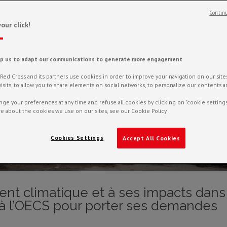
Continu
our click!
lp us to adapt our communications to generate more engagement
ed Cross and its partners use cookies in order to improve your navigation on our sites,
f visits, to allow you to share elements on social networks, to personalize our contents 
ge your preferences at any time and refuse all cookies by clicking on "cookie settings
e about the cookies we use on our sites, see our Cookie Policy
Cookies Settings
Accept All Cookies
nt climatique et à ses impacts dans
t à l’OECS pour porter ses demandes