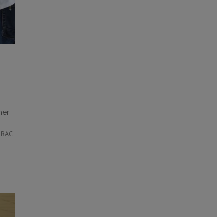
her
PIRAC