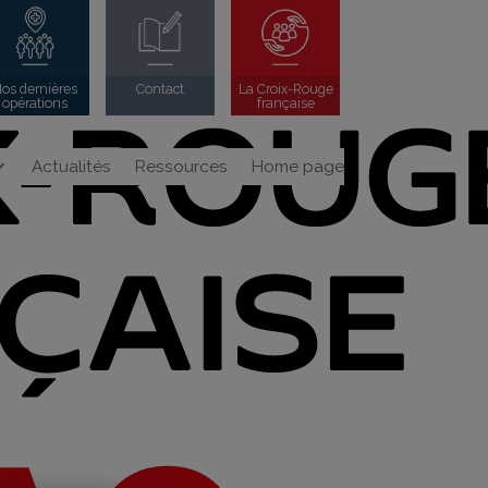
os dernières
Contact
La Croix-Rouge
opérations
française
Actualités
Ressources
Home page
Search